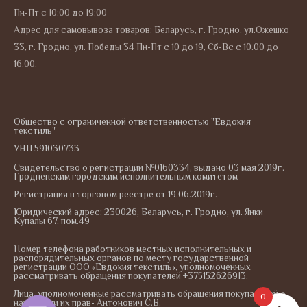
Пн-Пт с 10:00 до 19:00
Адрес для самовывоза товаров: Беларусь, г. Гродно, ул.Ожешко
33, г. Гродно, ул. Победы 34 Пн-Пт с 10 до 19, Сб-Вс с 10.00 до
16.00.
Общество с ограниченной ответственностью "Евдокия
текстиль"
УНП 591030733
Свидетельство о регистрации №0160334, выдано 03 мая 2019г.
Гродненским городским исполнительным комитетом
Регистрация в торговом реестре от 19.06.2019г.
Юридический адрес: 230026, Беларусь, г. Гродно, ул. Янки
Купалы 67, пом.49
Номер телефона работников местных исполнительных и
распорядительных органов по месту государственной
регистрации ООО «Евдокия текстиль», уполномоченных
рассматривать обращения покупателей +375152626913.
Лица, уполномоченные рассматривать обращения покупателей о
0
нарушении их прав- Антонович С.В.