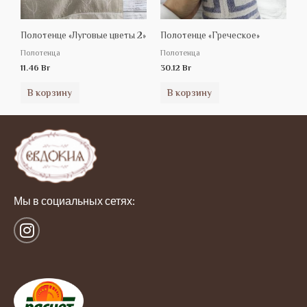
Полотенце «Луговые цветы 2»
Полотенце «Греческое»
Полотенца
Полотенца
11.46
Br
30.12
Br
В корзину
В корзину
Мы в социальных сетях:
I
n
s
t
a
g