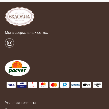
Мы в социальных сетях:
I
n
s
t
a
g
r
a
m
Условия возврата