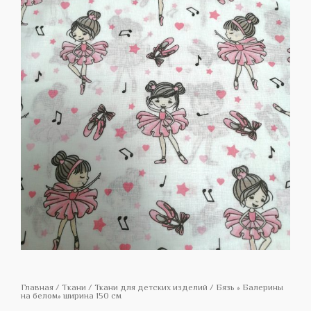
Главная
/
Tкани
/
Ткани для детских изделий
/ Бязь » Балерины
на белом» ширина 150 см