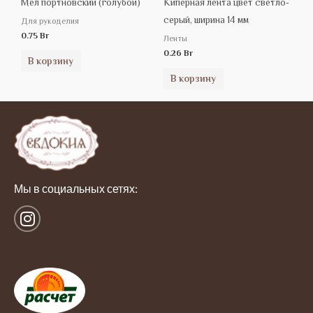
Мел портновский (голубой)
Киперная лента цвет светло-
серый, ширина 14 мм
Для рукоделия
0.75
Br
Ленты
0.26
Br
В корзину
В корзину
Мы в социальных сетях:
I
n
s
t
a
g