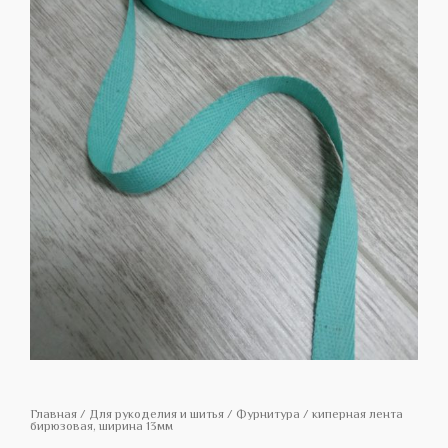
Главная
/
Для рукоделия и шитья
/
Фурнитура
/ киперная лента
бирюзовая, ширина 13мм