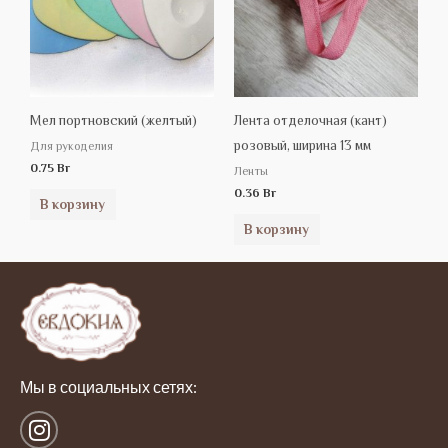
Мел портновский (желтый)
Лента отделочная (кант)
розовый, ширина 13 мм
Для рукоделия
0.75
Br
Ленты
0.36
Br
В корзину
В корзину
Мы в социальных сетях:
I
n