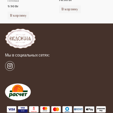
Пеленки
9.90
Br
В корзину
В корзину
Мы в социальных сетях:
I
n
s
t
a
g
r
a
m