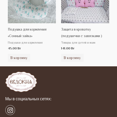
Подушка для кормления
Защита в кроватку
«Сонный зайка»
(подушечки с завязками )
Подушки для кормления
Товары для детей и мам
45.00
Br
141.00
Br
В корзину
В корзину
Мы в социальных сетях:
I
n