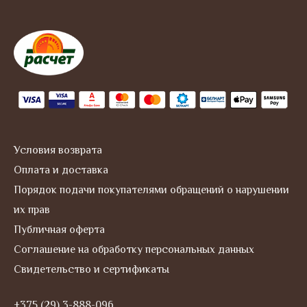
s
t
a
g
r
a
m
Условия возврата
Оплата и доставка
Порядок подачи покупателями обращений о нарушении
их прав
Публичная оферта
Соглашение на обработку персональных данных
Свидетельство и сертификаты
+375 (29) 3-888-096