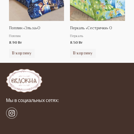
Поплин «Эльза»О
Перкаль «Сестрички» О
Поплин
Перкаль
8.90
Br
8.50
Br
В корзину
В корзину
Мы в социальных сетях:
I
n
s
t