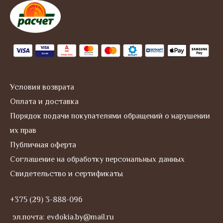
a
g
r
a
m
Условия возврата
Оплата и доставка
Порядок подачи покупателями обращений о нарушении
их прав
Публичная оферта
Соглашение на обработку персональных данных
Свидетельство и сертификаты
+375 (29) 3-888-096
эл.почта: evdokia.by@mail.ru