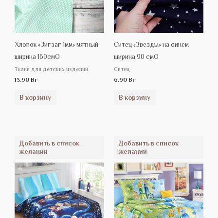
Хлопок «Зигзаг 1мм» мятный
Ситец «Звезды» на синем
ширина 160смО
ширина 90 смО
Ткани для детских изделий
Ситец
13.90
Br
6.90
Br
В корзину
В корзину
Добавить в список
Добавить в список
желаний
желаний