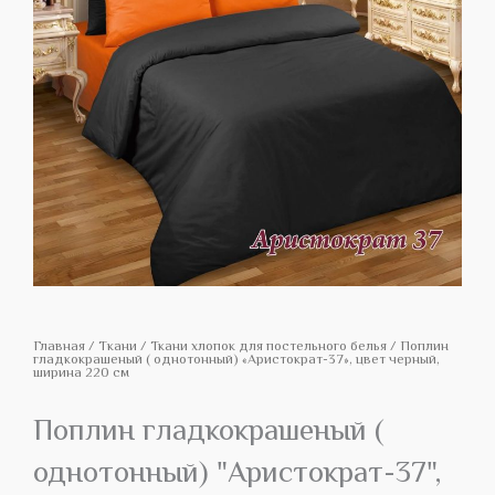
Главная
/
Tкани
/
Ткани хлопок для постельного белья
/ Поплин
гладкокрашеный ( однотонный) «Аристократ-37», цвет черный,
ширина 220 см
Поплин гладкокрашеный (
однотонный) "Аристократ-37",