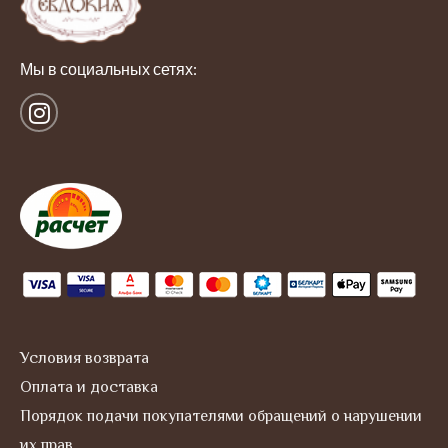
Мы в социальных сетях:
I
n
s
t
a
g
r
a
m
Условия возврата
Оплата и доставка
Порядок подачи покупателями обращений о нарушении
их прав