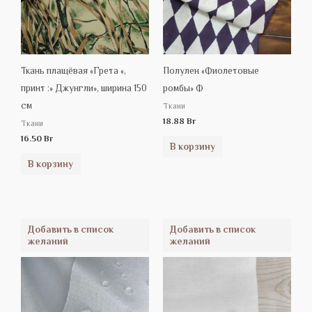
Ткань плащёвая «Грета «,
Полулен «Фиолетовые
принт :» Джунгли», ширина 150
ромбы» Ф
см
Tкани
18.88
Br
Tкани
16.50
Br
В корзину
В корзину
Добавить в список
Добавить в список
желаний
желаний