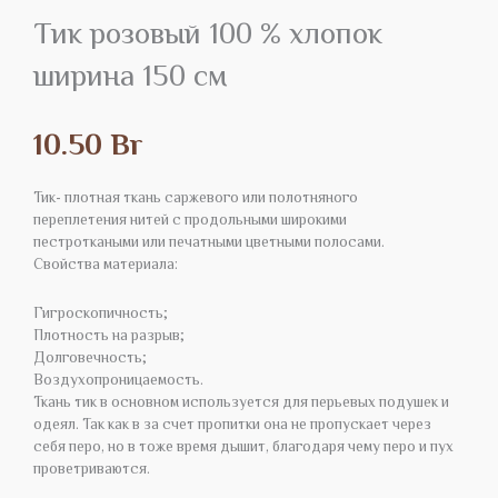
Тик розовый 100 % хлопок
ширина 150 см
10.50
Br
Тик- плотная ткань саржевого или полотняного
переплетения нитей с продольными широкими
пестроткаными или печатными цветными полосами.
Свойства материала:
Гигроскопичность;
Плотность на разрыв;
Долговечность;
Воздухопроницаемость.
Ткань тик в основном используется для перьевых подушек и
одеял. Так как в за счет пропитки она не пропускает через
себя перо, но в тоже время дышит, благодаря чему перо и пух
проветриваются.