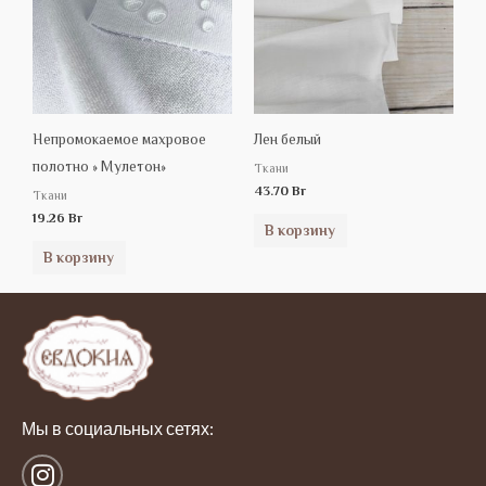
Непромокаемое махровое
Лен белый
полотно » Мулетон»
Tкани
43.70
Br
Tкани
19.26
Br
В корзину
В корзину
Мы в социальных сетях:
I