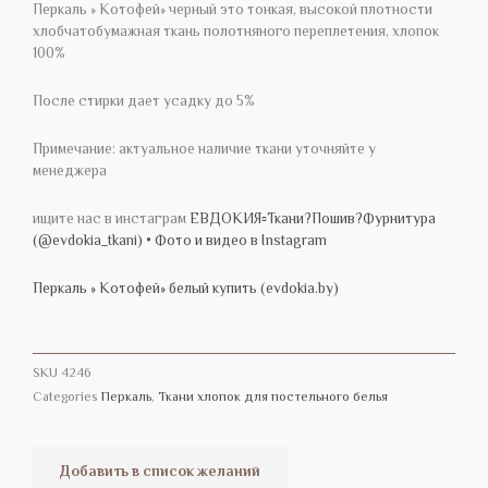
Перкаль » Котофей» черный это тонкая, высокой плотности
хлобчатобумажная ткань полотняного переплетения, хлопок
100%
После стирки дает усадку до 5%
Примечание: актуальное наличие ткани уточняйте у
менеджера
ищите нас в инстаграм
ЕВДОКИЯ▫️Ткани?Пошив?Фурнитура
(@evdokia_tkani) • Фото и видео в Instagram
Перкаль » Котофей» белый купить (evdokia.by)
SKU
4246
Categories
Перкаль
,
Ткани хлопок для постельного белья
Добавить в список желаний