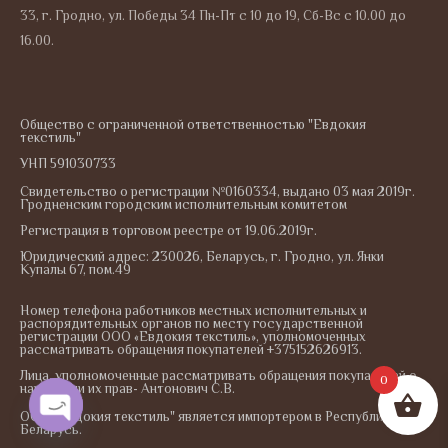
33, г. Гродно, ул. Победы 34 Пн-Пт с 10 до 19, Сб-Вс с 10.00 до
16.00.
Общество с ограниченной ответственностью "Евдокия
текстиль"
УНП 591030733
Свидетельство о регистрации №0160334, выдано 03 мая 2019г.
Гродненским городским исполнительным комитетом
Регистрация в торговом реестре от 19.06.2019г.
Юридический адрес: 230026, Беларусь, г. Гродно, ул. Янки
Купалы 67, пом.49
Номер телефона работников местных исполнительных и
распорядительных органов по месту государственной
регистрации ООО «Евдокия текстиль», уполномоченных
рассматривать обращения покупателей +375152626913.
Лица, уполномоченные рассматривать обращения покупателей о
0
нарушении их прав- Антонович С.В.
ООО "Евдокия текстиль" является импортером в Республику
O
p
e
n
c
h
at
Беларусь.