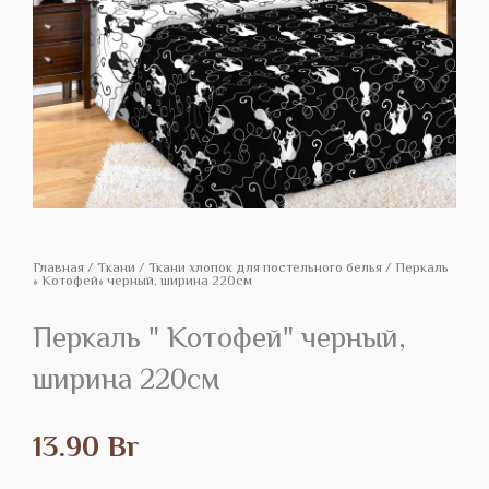
Главная
/
Tкани
/
Ткани хлопок для постельного белья
/ Перкаль
» Котофей» черный, ширина 220см
Перкаль " Котофей" черный,
ширина 220см
13.90
Br