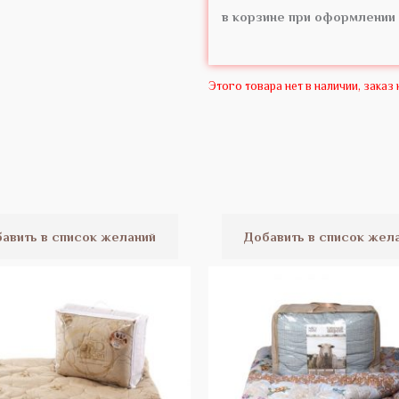
в корзине при оформлении 
Этого товара нет в наличии, заказ
Диапазон
Д
Этот
цен:
ц
товар
66.11 Br
9
авить в список желаний
Добавить в список жел
–
–
имеет
76.45 Br
1
несколько
вариаций.
Опции
можно
выбрать