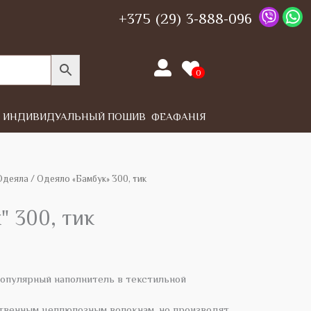
+375 (29) 3-888-096
0
ИНДИВИДУАЛЬНЫЙ ПОШИВ
ФЕАФАНІЯ
Одеяла
/ Одеяло «Бамбук» 300, тик
" 300, тик
популярный наполнитель в текстильной
твенным целлюлозным волокнам, но производят