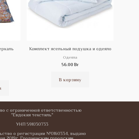
на
странице
товара.
еркаль
Комплект ясельный подушка и одеяло
Одеяла
56.00
Br
В корзину
ы
во с ограниченной ответственностью
"Евдокия текстиль"
УНП 591030733
ьство о регистрации №0160334, выдано
мая 2019г. Гродненским городским