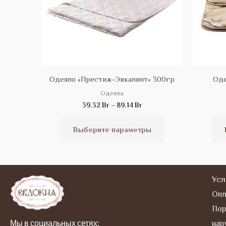
на
странице
товара.
Одеяло «Престиж-Эвкалипт» 300гр
Оде
Одеяла
39.32
Br
–
89.14
Br
Выберите параметры
Усл
Опл
Пор
Мы в социальных сетях:
нар