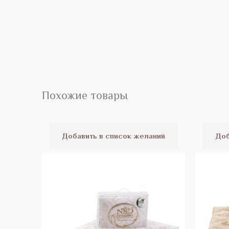
Похожие товары
Диапазон
Этот
цен:
товар
39.32 Br
Добавить в список желаний
Доб
–
имеет
89.14 Br
несколько
вариаций.
Опции
можно
выбрать