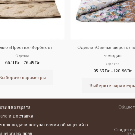
на
странице
товара.
яло «Престиж-Верблюд»
Одеяло «Овечья шерсть» п
чемодан
Одеяла
66.11
Br
–
76.45
Br
Одеяла
95.53
Br
–
120.96
Br
Выберите параметры
Выберите параметр
Общест
овия возврата
ата и доставка
ядок подачи покупателями обращений о
Свидетел
ушении их прав
03 