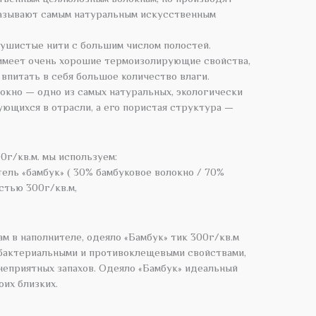
 называют самым натуральным искусственным
пушистые нити с большим числом полостей.
 имеет очень хорошие термоизолирующие свойства,
 впитать в себя большое количество влаги.
локно — одно из самых натуральных, экологически
ующихся в отрасли, а его пористая структура —
0г/кв.м. мы используем:
ль «бамбук» ( 30% бамбуковое волокно / 70%
стью 300г/кв.м,
м в наполнителе, одеяло «Бамбук» тик 300г/кв.м
бактериальными и противоклещевыми свойствами,
неприятных запахов. Одеяло «Бамбук» идеальный
оих близких.